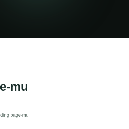
ge-mu
anding page-mu