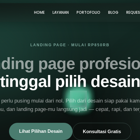
HOME
LAYANAN
PORTOFOLIO
BLOG
REQUE
LANDING PAGE · MULAI RP850RB
ding page profesio
tinggal pilih desai
perlu pusing mulai dari nol. Pilih dari desain siap pakai kami
, dan landing page-mu langsung jadi — cepat, rapi, dan te
Lihat Pilihan Desain
Konsultasi Gratis