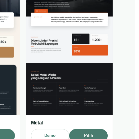
Metal
h
Demo
Pilih