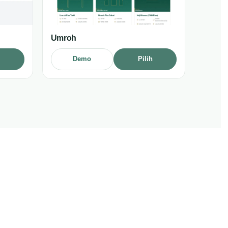
Umroh
h
Demo
Pilih