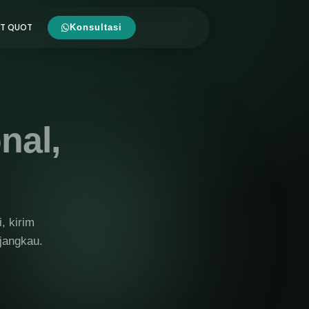
ST QUOT
Konsultasi
nal,
n
, kirim
rjangkau.