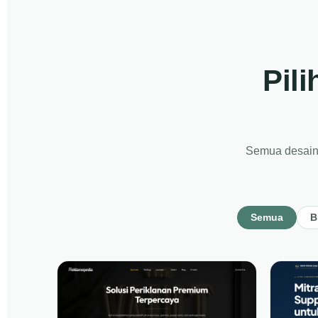
Pil
Semua desain s
Semua
B