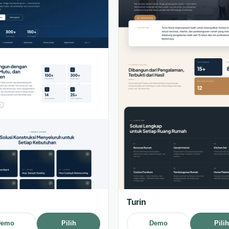
Turin
Demo
Pilih
Demo
Pili